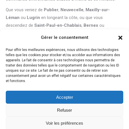
Que vous veniez de
Publier
,
Neuvecelle
,
Maxilly-sur-
Léman
ou
Lugrin
en longeant la côte, ou que vous
descendiez de
Saint-Paul-en-Chablais
,
Bernex
ou
Larringes
, le cabinet est facilement accessible pour vos
Gérer le consentement
soins. J’interviens également pour la patientèle de
Sciez
,
Anthy-sur-Léman
,
Margencel
et
Allinges
, offrant une prise
Pour offrir les meilleures expériences, nous utilisons des technologies
telles que les cookies pour stocker et/ou accéder aux informations des
en charge adaptée aux sportifs, aux familles et aux actifs du
appareils. Le fait de consentir à ces technologies nous permettra de
secteur. Sa proximité avec les axes principaux permet
traiter des données telles que le comportement de navigation ou les ID
uniques sur ce site. Le fait de ne pas consentir ou de retirer son
également un trajet direct depuis
Lyaud
,
Armoy
ou
Marin
,
consentement peut avoir un effet négatif sur certaines caractéristiques
assurant ainsi une continuité de soins pour l’ensemble des
et fonctions.
habitants situés entre le bord du lac et les premières stations
du pays d’Évian.
Accepter
Refuser
Voir les préférences
Previously used menu 3