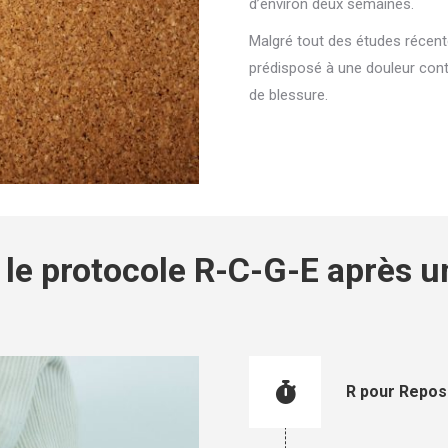
d’environ deux
semaines.
Malgré tout
des études récent
prédisposé à une douleur conti
de blessure.
 le protocole R-C-G-E après u
R pour Repos