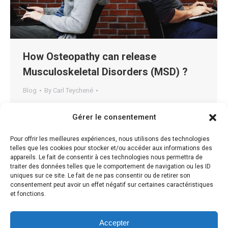
How Osteopathy can release
Musculoskeletal Disorders (MSD) ?
Blog
By
Carl Teychené
Musculoskeletal disorders (MSDs) Musculoskeletal
Gérer le consentement
disorders (MSDs) are injuries or pain in the
musculoskeletal system, including the joints,
Pour offrir les meilleures expériences, nous utilisons des technologies
telles que les cookies pour stocker et/ou accéder aux informations des
ligaments, muscles, nerves, tendons, and structures
appareils. Le fait de consentir à ces technologies nous permettra de
that support limbs, neck and back. MSDs can arise
traiter des données telles que le comportement de navigation ou les ID
uniques sur ce site. Le fait de ne pas consentir ou de retirer son
from a sudden exertion (e.g., lifting a heavy object), or
consentement peut avoir un effet négatif sur certaines caractéristiques
they can arise from making the same motions
et fonctions.
repeatedly repetitive strain, or from…
Accepter