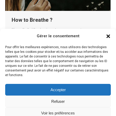
How to Breathe ?
Blog
By
Carl Teychené
Leave a comment
Gérer le consentement
How to Breathe ? A fundamental aspect of optimal
health and well-being is often overlooked: the
Pour offrir les meilleures expériences, nous utilisons des technologies
telles que les cookies pour stocker et/ou accéder aux informations des
importance of a good breathing pattern. Every breath
appareils. Le fait de consentir à ces technologies nous permettra de
we take fuels our bodies with oxygen, vital for cellular
traiter des données telles que le comportement de navigation ou les ID
uniques sur ce site. Le fait de ne pas consentir ou de retirer son
function and energy production. Yet, many of us
consentement peut avoir un effet négatif sur certaines caractéristiques
breathe inefficiently, shallowly, or irregularly, which can
et fonctions.
lead to a range of health…
Accepter
Refuser
Voir les préférences