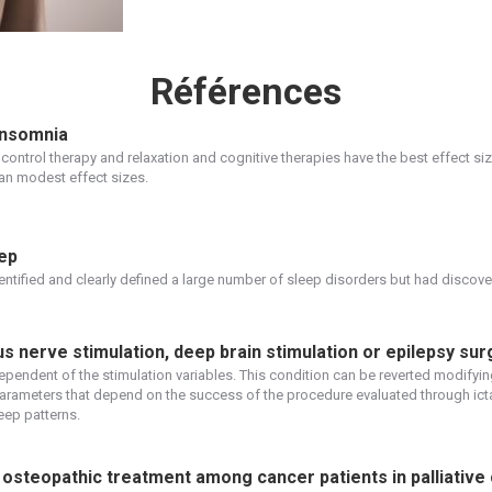
Références
insomnia
control therapy and relaxation and cognitive therapies have the best effect siz
an modest effect sizes.
eep
entified and clearly defined a large number of sleep disorders but had discove
s nerve stimulation, deep brain stimulation or epilepsy sur
endent of the stimulation variables. This condition can be reverted modifyin
arameters that depend on the success of the procedure evaluated through icta
eep patterns.
steopathic treatment among cancer patients in palliative ca