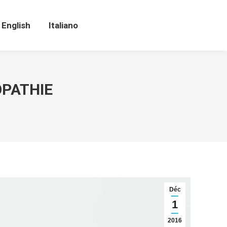
English
Italiano
English
Italiano
OPATHIE
Déc
1
2016