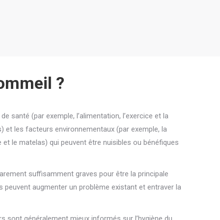
ommeil ?
 de santé (par exemple, l’alimentation, l’exercice et la
et les facteurs environnementaux (par exemple, la
re et le matelas) qui peuvent être nuisibles ou bénéfiques
rarement suffisamment graves pour être la principale
ls peuvent augmenter un problème existant et entraver la
rs sont généralement mieux informés sur l’hygiène du