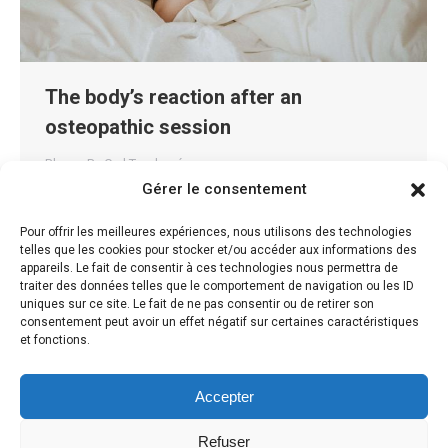
The body’s reaction after an
osteopathic session
Blog
By
Carl Teychené
Gérer le consentement
The body’s reaction after an osteopathic session
When a consultation is coming to an end, it’s not
Pour offrir les meilleures expériences, nous utilisons des technologies
uncommon to hear the osteopath tell you not to
telles que les cookies pour stocker et/ou accéder aux informations des
appareils. Le fait de consentir à ces technologies nous permettra de
participate in sports activities for the next couple of
traiter des données telles que le comportement de navigation ou les ID
days, and to let yourself rest instead. But why is this a
uniques sur ce site. Le fait de ne pas consentir ou de retirer son
consentement peut avoir un effet négatif sur certaines caractéristiques
necessary precaution? Relief may be felt immediately
et fonctions.
at…
Accepter
Refuser