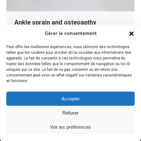
Ankle sprain and osteoapthy
Gérer le consentement
Blog
By
Carl Teychené
Ankle sprain and osteopathy A bad move, one bad
Pour offrir les meilleures expériences, nous utilisons des technologies
telles que les cookies pour stocker et/ou accéder aux informations des
reception and that is an ankle sprain ! Painful at first,
appareils. Le fait de consentir à ces technologies nous permettra de
then silent, it becomes uncomfortable in everyday life.
traiter des données telles que le comportement de navigation ou les ID
uniques sur ce site. Le fait de ne pas consentir ou de retirer son
Oedema, limp, difficulty to set foot and sensations of
consentement peut avoir un effet négatif sur certaines caractéristiques
instability. There are the symptoms present when the
et fonctions.
management is not optimal.. Here is how to treat the…
Accepter
Refuser
Voir les préférences