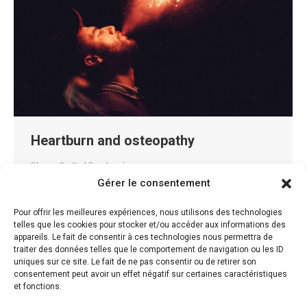
Heartburn and osteopathy
Blog
By
Carl Teychené
Gérer le consentement
Heartburn and osteopathy Heartburn is
characterized by the rising of digestive enzymes and
Pour offrir les meilleures expériences, nous utilisons des technologies
telles que les cookies pour stocker et/ou accéder aux informations des
acids into the oesophagus. The medical term for this
appareils. Le fait de consentir à ces technologies nous permettra de
is pyrosis and it is a symptom of gastroesophageal
traiter des données telles que le comportement de navigation ou les ID
uniques sur ce site. Le fait de ne pas consentir ou de retirer son
reflux disease. (GERD) 30% of the population will find
consentement peut avoir un effet négatif sur certaines caractéristiques
themselves one day confronted with heartburn. Some
et fonctions.
people are more susceptible than others: people…