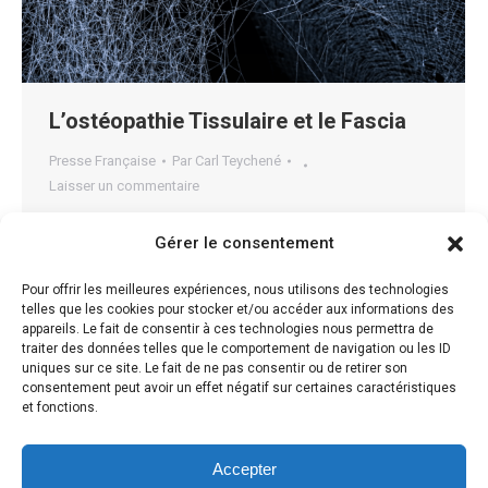
L’ostéopathie Tissulaire et le Fascia
Presse Française
Par
Carl Teychené
Laisser un commentaire
L’ostéopathie Tissulaire L’ostéopathie tissulaire
Gérer le consentement
considère qu‘un corps ayant subit un traumatisme a
emmagasiné une quantité importante d’énergie
Pour offrir les meilleures expériences, nous utilisons des technologies
telles que les cookies pour stocker et/ou accéder aux informations des
(physique, émotionnel ou métabolique). Cette énergie
appareils. Le fait de consentir à ces technologies nous permettra de
reste bloquée car elle est trop importante ou que le
traiter des données telles que le comportement de navigation ou les ID
uniques sur ce site. Le fait de ne pas consentir ou de retirer son
corps n’a pas eu le temps de s’y adapter. La
consentement peut avoir un effet négatif sur certaines caractéristiques
manipulation des fascias est utilisée pour évaluer
et fonctions.
l’état des différents tissus, libérer…
Accepter