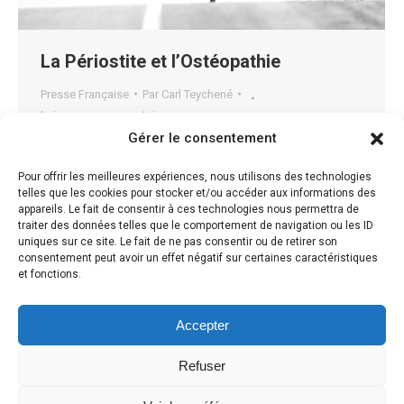
La Périostite et l’Ostéopathie
Presse Française
Par
Carl Teychené
Laisser un commentaire
Gérer le consentement
La périostite La périostite est un syndrome
inflammatoire particulièrement douloureux localisé au
Pour offrir les meilleures expériences, nous utilisons des technologies
niveau de la face interne et/ ou médiale du tibia. Elle
telles que les cookies pour stocker et/ou accéder aux informations des
appareils. Le fait de consentir à ces technologies nous permettra de
peut se situer sur l’une ou les deux jambes. La douleur
traiter des données telles que le comportement de navigation ou les ID
se présente pendant l’effort et diminue au repos. Le
uniques sur ce site. Le fait de ne pas consentir ou de retirer son
consentement peut avoir un effet négatif sur certaines caractéristiques
périoste est un tissu conjonctif qui entoure l’os, il est
et fonctions.
apte à…
Accepter
Refuser