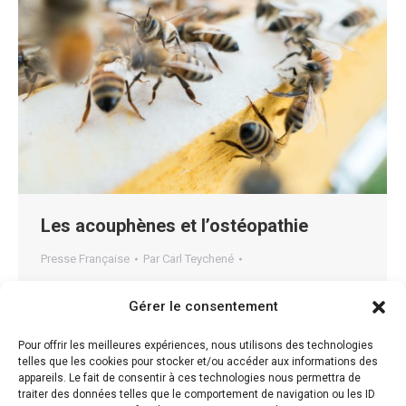
Les acouphènes et l’ostéopathie
Presse Française
Par
Carl Teychené
Les acouphènes Les acouphènes sont définis
Gérer le consentement
comme la perception d’un son en l’absence de stimuli
acoustiques externes correspondants. Il existe une
Pour offrir les meilleures expériences, nous utilisons des technologies
telles que les cookies pour stocker et/ou accéder aux informations des
différence entre les acouphènes subjectifs et
appareils. Le fait de consentir à ces technologies nous permettra de
objectifs. L’acouphène subjectif (somatique) est un
traiter des données telles que le comportement de navigation ou les ID