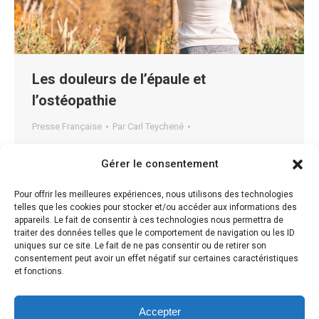
Les douleurs de l’épaule et
l’ostéopathie
Presse Française
Par
Carl Teychené
L’épaule L’épaule est un ensemble anatomique et
Gérer le consentement
fonctionnel complexe permettant de relier le membre
supérieur au thorax. 5 articulations et une dizaine de
Pour offrir les meilleures expériences, nous utilisons des technologies
telles que les cookies pour stocker et/ou accéder aux informations des
muscles périphériques en font la partie la plus mobile
appareils. Le fait de consentir à ces technologies nous permettra de
du corps humain.Cet ensemble doit concilier finesse
traiter des données telles que le comportement de navigation ou les ID
uniques sur ce site. Le fait de ne pas consentir ou de retirer son
dans le déplacement tri dimensionnel et la préhension
consentement peut avoir un effet négatif sur certaines caractéristiques
mais également force lorsqu’il doit soulever et
et fonctions.
déplacer…
Accepter