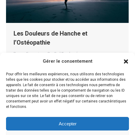
Les Douleurs de Hanche et
l’Ostéopathie
Presse Française
Par
Carl Teychené
Gérer le consentement
La hanche L’articulation de la hanche est l’une des
articulations les plus importantes du corps en raison
Pour offrir les meilleures expériences, nous utilisons des technologies
telles que les cookies pour stocker et/ou accéder aux informations des
du rôle vital qu’elle joue dans la locomotion. C’est la
appareils. Le fait de consentir à ces technologies nous permettra de
deuxième plus grande articulation portante du corps,
traiter des données telles que le comportement de navigation ou les ID
uniques sur ce site. Le fait de ne pas consentir ou de retirer son
après l’articulation du genou. Sur le plan fonctionnel,
consentement peut avoir un effet négatif sur certaines caractéristiques
l’articulation de la hanche bénéficie d’une très grande
et fonctions.
amplitude de mouvement. Les douleurs de…
Accepter