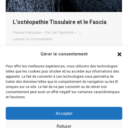
L’ostéopathie Tissulaire et le Fascia
Presse Française
Par
Carl Teychené
Laisser un commentaire
L’ostéopathie Tissulaire L’ostéopathie tissulaire
Gérer le consentement
considère qu‘un corps ayant subit un traumatisme a
emmagasiné une quantité importante d’énergie
Pour offrir les meilleures expériences, nous utilisons des technologies
telles que les cookies pour stocker et/ou accéder aux informations des
(physique, émotionnel ou métabolique). Cette énergie
appareils. Le fait de consentir à ces technologies nous permettra de
reste bloquée car elle est trop importante ou que le
traiter des données telles que le comportement de navigation ou les ID
uniques sur ce site. Le fait de ne pas consentir ou de retirer son
corps n’a pas eu le temps de s’y adapter. La
consentement peut avoir un effet négatif sur certaines caractéristiques
manipulation des fascias est utilisée pour évaluer
et fonctions.
l’état des différents tissus, libérer…
Accepter
Refuser