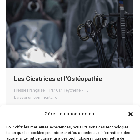
Les Cicatrices et l’Ostéopathie
Presse Française
Par
Carl Teychené
Laisser un commentaire
Cicatrices et Adhérences. Les impacts sur le corps
Gérer le consentement
Les adhérences intra-abdominales surviennent après
plus de 50% des opérations abdominales et sont une
Pour offrir les meilleures expériences, nous utilisons des technologies
telles que les cookies pour stocker et/ou accéder aux informations des
source importante de complications postopératoires.
appareils. Le fait de consentir à ces technologies nous permettra de